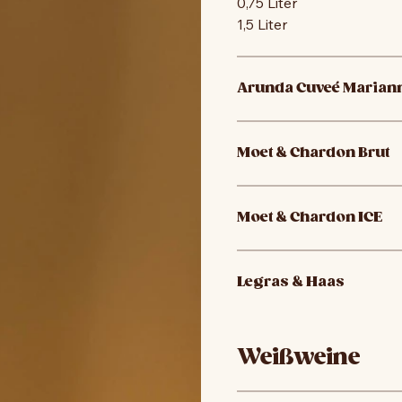
0,75 Liter
1,5 Liter
Arunda Cuveé Marian
Moet & Chardon Brut
Moet & Chardon ICE
Legras & Haas
Weißweine