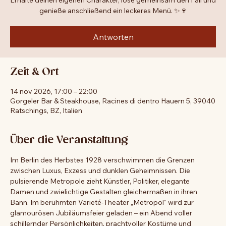
Spannung, Genuss und ein Abend voller Geheimnisse.
Erhalte deinen eigenen Charakter, löse gemeinsam den Fall und
genieße anschließend ein leckeres Menü. ✨🍷
Antworten
Zeit & Ort
14 nov 2026, 17:00 – 22:00
Gorgeler Bar & Steakhouse, Racines di dentro Hauern 5, 39040
Ratschings, BZ, Italien
Über die Veranstaltung
Im Berlin des Herbstes 1928 verschwimmen die Grenzen 
zwischen Luxus, Exzess und dunklen Geheimnissen. Die 
pulsierende Metropole zieht Künstler, Politiker, elegante 
Damen und zwielichtige Gestalten gleichermaßen in ihren 
Bann. Im berühmten Varieté-Theater „Metropol“ wird zur 